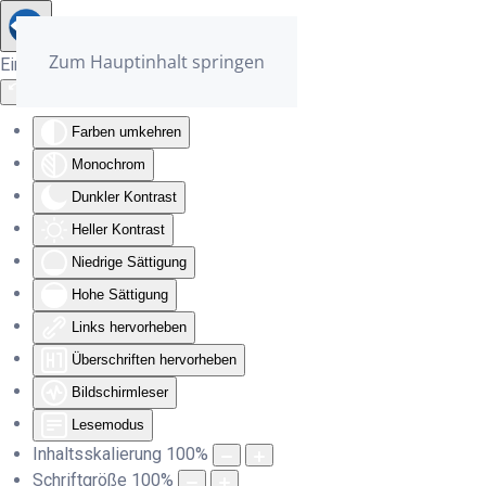
Zum Hauptinhalt springen
Eingabehilfen öffnen
Farben umkehren
Monochrom
Dunkler Kontrast
Heller Kontrast
Niedrige Sättigung
Hohe Sättigung
Links hervorheben
Überschriften hervorheben
Bildschirmleser
Lesemodus
Inhaltsskalierung
100
%
Schriftgröße
100
%