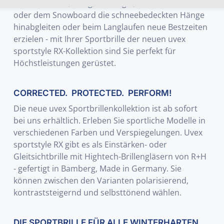
Auf die Bretter, fertig, los.... Egal, ob Sie auf Skiern
oder dem Snowboard die schneebedeckten Hänge
hinabgleiten oder beim Langlaufen neue Bestzeiten
erzielen - mit Ihrer Sportbrille der neuen uvex
sportstyle RX-Kollektion sind Sie perfekt für
Höchstleistungen gerüstet.
CORRECTED. PROTECTED. PERFORM!
Die neue uvex Sportbrillenkollektion ist ab sofort
bei uns erhältlich. Erleben Sie sportliche Modelle in
verschiedenen Farben und Verspiegelungen. Uvex
sportstyle RX gibt es als Einstärken- oder
Gleitsichtbrille mit Hightech-Brillengläsern von R+H
- gefertigt in Bamberg, Made in Germany. Sie
können zwischen den Varianten polarisierend,
kontraststeigernd und selbsttönend wählen.
DIE SPORTBRILLE FÜR ALLE WINTERHARTEN