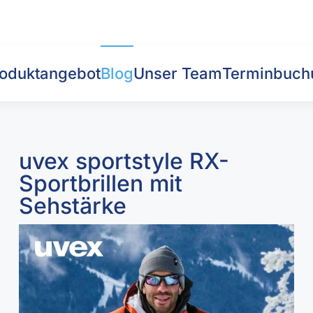
oduktangebot
Blog
Unser Team
Terminbuch
uvex sportstyle RX-
Sportbrillen mit
Sehstärke