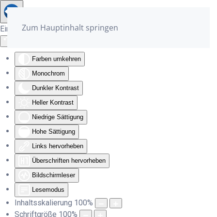
Zum Hauptinhalt springen
Eingabehilfen öffnen
Farben umkehren
Monochrom
Dunkler Kontrast
Heller Kontrast
Niedrige Sättigung
Hohe Sättigung
Links hervorheben
Überschriften hervorheben
Bildschirmleser
Lesemodus
Inhaltsskalierung
100
%
Schriftgröße
100
%