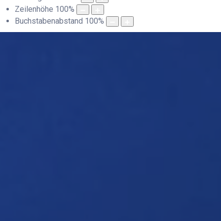
Zeilenhöhe
100
%
Buchstabenabstand
100
%